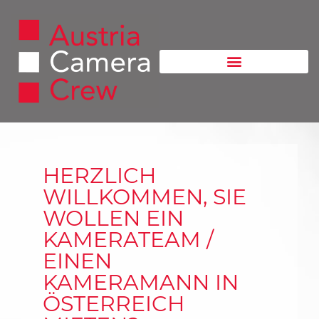
HERZLICH
WILLKOMMEN, SIE
WOLLEN EIN
KAMERA­TEAM /
EINEN
KAMERAMANN IN
ÖSTERREICH